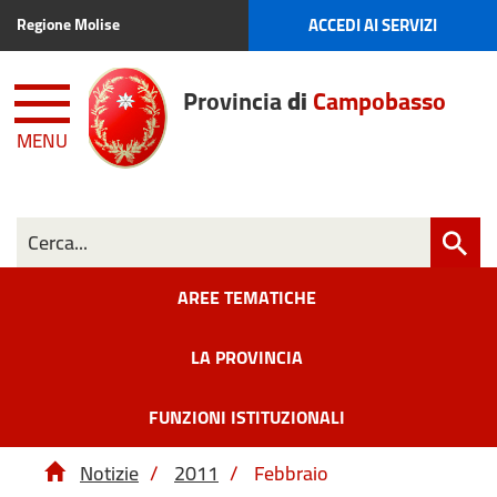
ACCEDI AI SERVIZI
Regione Molise
Provincia
di
Campobasso
MENU
AREE TEMATICHE
LA PROVINCIA
FUNZIONI ISTITUZIONALI
Notizie
/
2011
/
Febbraio