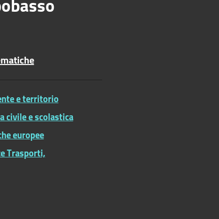
obasso
ematiche
te e territorio
ia civile e scolastica
iche europee
e Trasporti,