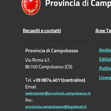
Provincia
di
Camp
Recapiti e contatti
Aree T
Provincia di Campobasso
Ambien
Ediliz
Via Roma 47,
86100 Campobasso (CB)
Polit
Licenz
Tel.
+39 0874.4011(centralino)
Email:
webmaster@provincia.campobasso.it
Pec:
provincia.campobasso@legalmail.it