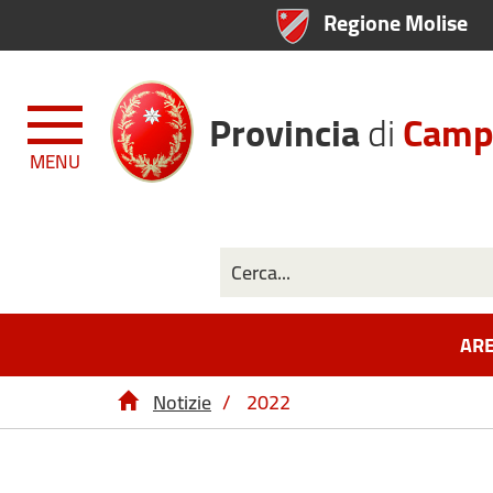
Regione Molise
Provincia
di
Camp
MENU
ARE
Notizie
/
2022