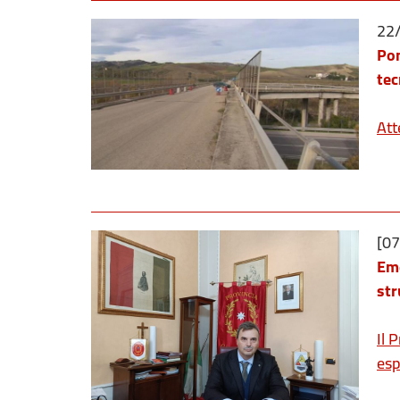
22
Pon
tec
Att
[0
Eme
str
Il 
esp