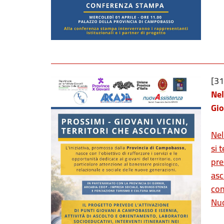
[3
Nel
Gio
Nel
si 
pre
asc
con
Nuo