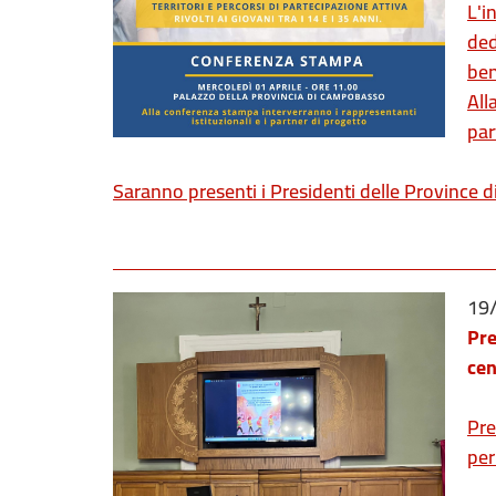
L'i
ded
ben
All
par
Saranno presenti i Presidenti delle Province 
19
Pre
cen
Pre
per