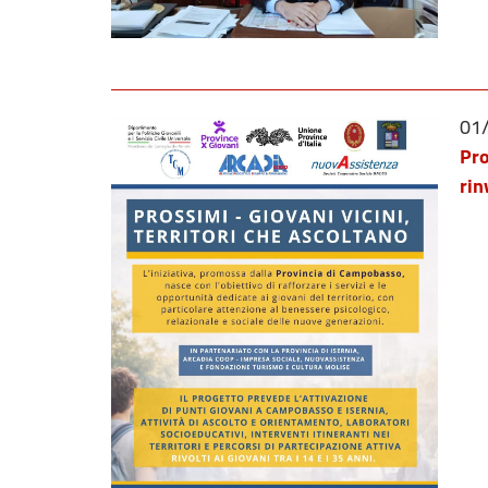
01
Pro
rin