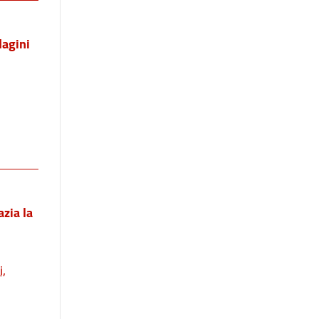
dagini
zia la
i,