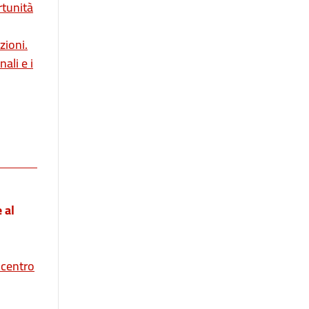
rtunità
zioni.
ali e i
 al
 centro