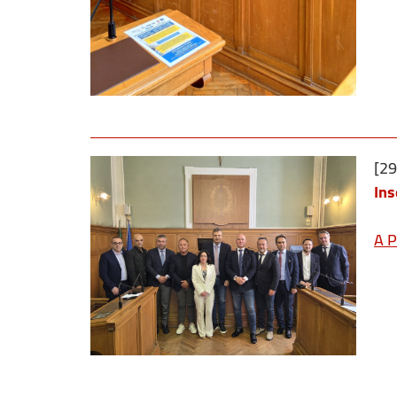
[2
Ins
A P