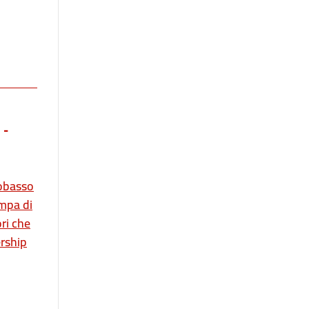
 -
pobasso
ampa di
ori che
ership