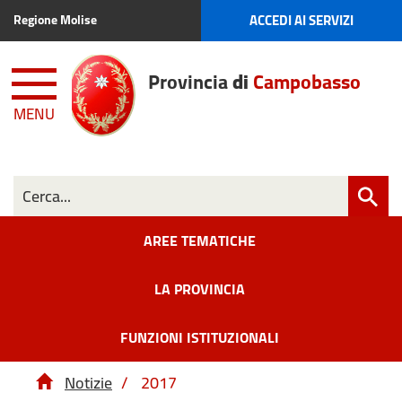
ACCEDI AI SERVIZI
Regione Molise
Provincia
di
Campobasso
MENU
AREE TEMATICHE
LA PROVINCIA
FUNZIONI ISTITUZIONALI
Notizie
/
2017