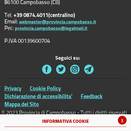
86100 Campobasso (CB)
Tel.
+39 0874.4011(centralino)
Email:
webmaster@provincia.campobasso.it
Pec:
provincia.campobasso@legalmail.it
P.IVA 00139600704
Seguici su:
Privacy
Cookie Policy
Dichiarazione di accessibilita'
Feedback
Mappa del Sito
© 2023 Provincia di Campobasso - Tutti i diritti riservati
x
INFORMATIVA COOKIE