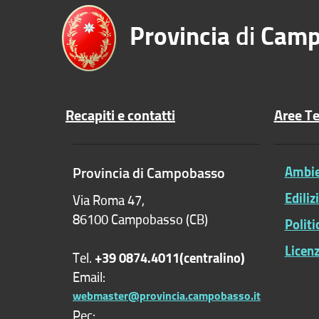
Provincia
di
Camp
Recapiti e contatti
Aree T
Provincia di Campobasso
Ambien
Ediliz
Via Roma 47,
86100 Campobasso (CB)
Polit
Licenz
Tel.
+39 0874.4011(centralino)
Email:
webmaster@provincia.campobasso.it
Pec: