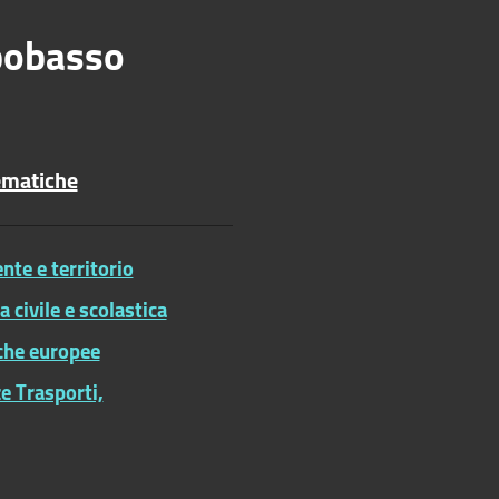
obasso
ematiche
te e territorio
ia civile e scolastica
iche europee
e Trasporti,