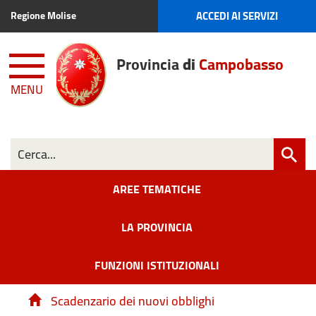
ACCEDI AI SERVIZI
Regione Molise
Provincia
di
Campobasso
MENU
AREE TEMATICHE
LA PROVINCIA
FUNZIONI ISTITUZIONALI
Scadenzario dei nuovi obblighi