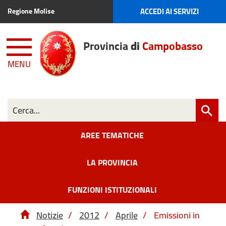
ACCEDI AI SERVIZI
Regione Molise
Provincia
di
Campobasso
MENU
AREE TEMATICHE
LA PROVINCIA
FUNZIONI ISTITUZIONALI
Notizie
/
2012
/
Aprile
/
Emissioni in