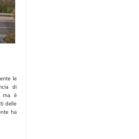
ente le
ncia di
i, ma è
ti delle
ente ha