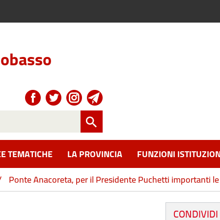
obasso
E TEMATICHE
LA PROVINCIA
FUNZIONI ISTITUZION
/
Ponte Anacoreta, per il Presidente Puchetti importanti l
CONDIVIDI