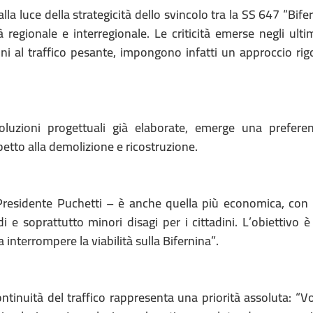
la luce della strategicità dello svincolo tra la SS 647 “Bife
regionale e interregionale. Le criticità emerse negli ulti
oni al traffico pesante, impongono infatti un approccio rig
oluzioni progettuali già elaborate, emerge una prefere
petto alla demolizione e ricostruzione.
 Presidente Puchetti – è anche quella più economica, con
 e soprattutto minori disagi per i cittadini. L’obiettivo è
 interrompere la viabilità sulla Bifernina”.
ntinuità del traffico rappresenta una priorità assoluta: “