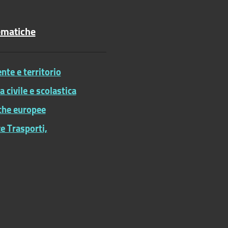
ematiche
te e territorio
ia civile e scolastica
iche europee
e Trasporti,