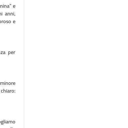
rnina” e
mi anni,
oroso e
nza per
 minore
 chiaro:
Vogliamo