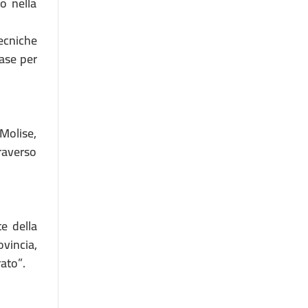
o nella
tecniche
base per
 Molise,
traverso
te della
ovincia,
rato”.