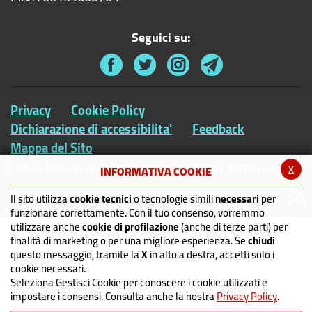
Seguici su:
Privacy
Cookie Policy
Dichiarazione di accessibilita'
Feedback
Mappa del Sito
© 2023 Provincia di Campobasso - Tutti i diritti riservati
x
INFORMATIVA COOKIE
Il sito utilizza
cookie tecnici
o tecnologie simili
necessari
per
funzionare correttamente. Con il tuo consenso, vorremmo
utilizzare anche
cookie di profilazione
(anche di terze parti) per
finalità di marketing o per una migliore esperienza. Se
chiudi
questo messaggio, tramite la
X
in alto a destra, accetti solo i
cookie necessari.
Seleziona Gestisci Cookie per conoscere i cookie utilizzati e
impostare i consensi. Consulta anche la nostra
Privacy Policy
.