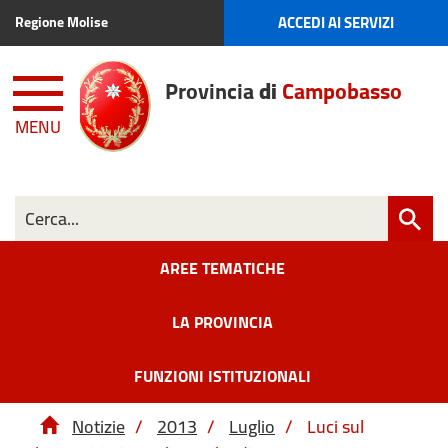
ACCEDI AI SERVIZI
Regione Molise
Provincia
di
Campobasso
MENU
AREE TEMATICHE
LA PROVINCIA
FUNZIONI ISTITUZIONALI
Notizie
/
2013
/
Luglio
/
Luci sul