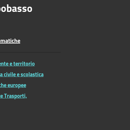
obasso
ematiche
te e territorio
ia civile e scolastica
iche europee
e Trasporti,