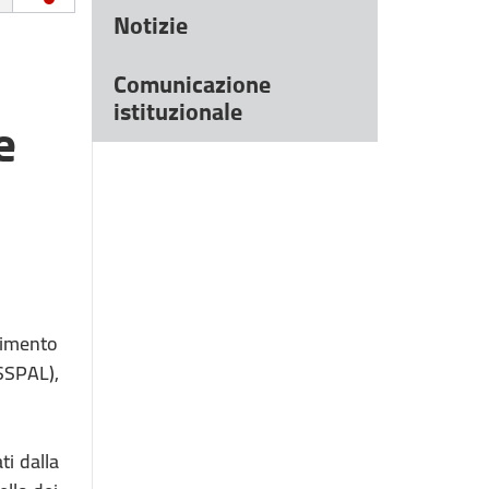
Notizie
Comunicazione
istituzionale
e
timento
SSPAL),
ti dalla