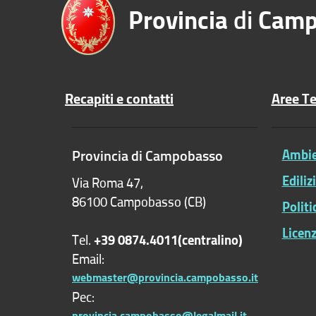
Provincia
di
Camp
Recapiti e contatti
Aree T
Provincia di Campobasso
Ambien
Ediliz
Via Roma 47,
86100 Campobasso (CB)
Polit
Licenz
Tel.
+39 0874.4011(centralino)
Email:
webmaster@provincia.campobasso.it
Pec:
provincia.campobasso@legalmail.it