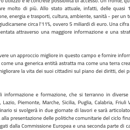
o utilizzo e le concrete possibilità di accesso. Un fronte, qu
are molto di più. Allo stato attuale, infatti, delle quasi
one, energia e trasporti, cultura, ambiente, sanità - per un t
ggiudicarsene circa l'11%, ovvero 5 miliardi di euro. Una cifr
entata attraverso una maggiore informazione e una strat
ere un approccio migliore in questo campo e fornire infor
 come una generica entità astratta ma come una terra creat
liorare la vita dei suoi cittadini sul piano dei diritti, dei p
i informazione e formazione, che si terranno in diverse 
Lazio, Piemonte, Marche, Sicilia, Puglia, Calabria, Friuli
nario si svolgerà in due giornate di lavori e sarà articolat
lla presentazione delle politiche comunitarie del ciclo fin
ogati dalla Commissione Europea e una seconda parte di ca