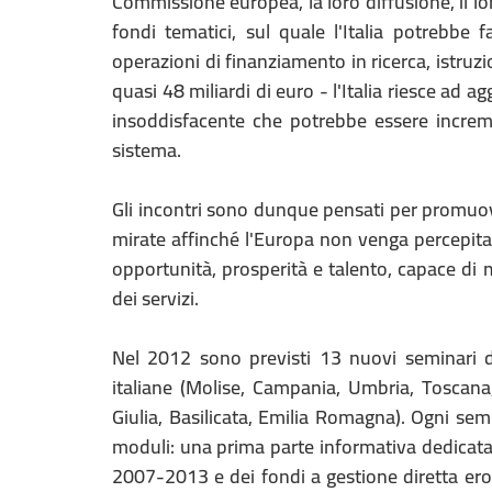
Commissione europea, la loro diffusione, il lor
fondi tematici, sul quale l'Italia potrebbe f
operazioni di finanziamento in ricerca, istruzi
quasi 48 miliardi di euro - l'Italia riesce ad a
insoddisfacente che potrebbe essere increm
sistema.
Gli incontri sono dunque pensati per promuov
mirate affinché l'Europa non venga percepita
opportunità, prosperità e talento, capace di mig
dei servizi.
Nel 2012 sono previsti 13 nuovi seminari d
italiane (Molise, Campania, Umbria, Toscana, 
Giulia, Basilicata, Emilia Romagna). Ogni semi
moduli: una prima parte informativa dedicata a
2007-2013 e dei fondi a gestione diretta er