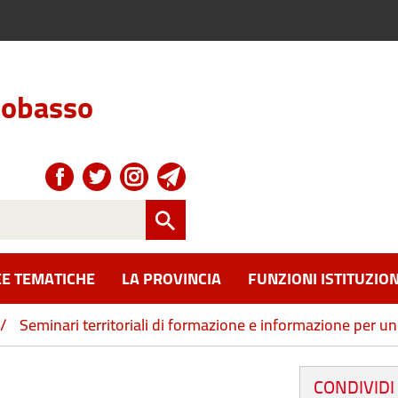
obasso
E TEMATICHE
LA PROVINCIA
FUNZIONI ISTITUZION
/
Seminari territoriali di formazione e informazione per un
CONDIVIDI