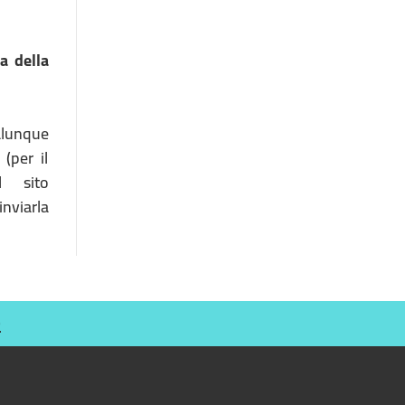
a della
ualunque
(per il
l sito
inviarla
O