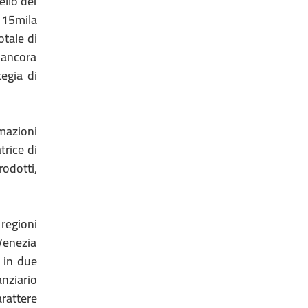
ello dei
 115mila
otale di
a ancora
egia di
mazioni
rice di
rodotti,
regioni
 Venezia
o in due
anziario
rattere