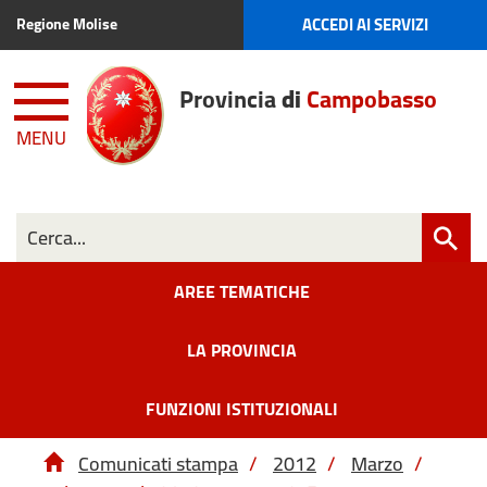
ACCEDI AI SERVIZI
Regione Molise
Provincia
di
Campobasso
MENU
AREE TEMATICHE
LA PROVINCIA
FUNZIONI ISTITUZIONALI
Comunicati stampa
/
2012
/
Marzo
/