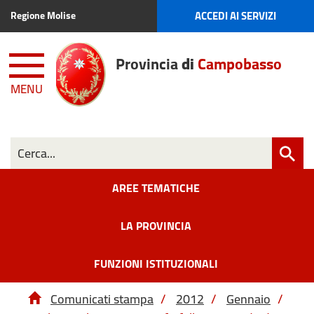
ACCEDI AI SERVIZI
Regione Molise
Provincia
di
Campobasso
MENU
AREE TEMATICHE
LA PROVINCIA
FUNZIONI ISTITUZIONALI
Comunicati stampa
/
2012
/
Gennaio
/