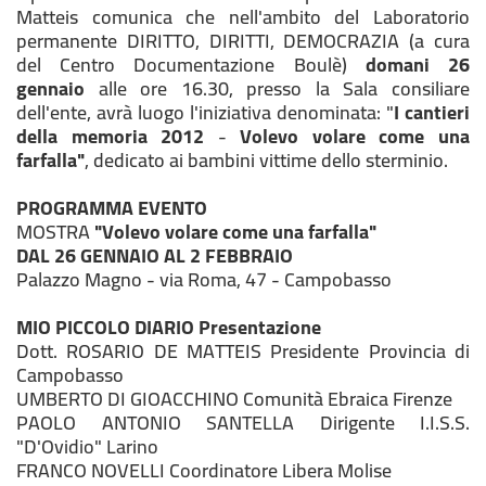
Matteis comunica che
nell'ambito del Laboratorio
permanente DIRITTO, DIRITTI, DEMOCRAZIA (a cura
del Centro Documentazione Boulè)
domani 26
gennaio
alle ore 16.30, presso la Sala consiliare
dell'ente, avrà luogo l'iniziativa denominata:
"
I cantieri
della memoria 2012
-
Volevo volare come una
farfalla"
, dedicato ai bambini vittime dello sterminio.
PROGRAMMA EVENTO
MOSTRA
"Volevo volare come una farfalla"
DAL 26 GENNAIO AL 2 FEBBRAIO
Palazzo Magno - via Roma, 47 - Campobasso
MIO PICCOLO DIARIO
Presentazione
Dott. ROSARIO DE MATTEIS
Presidente Provincia di
Campobasso
UMBERTO DI GIOACCHINO
Comunità Ebraica Firenze
PAOLO ANTONIO SANTELLA
Dirigente I.I.S.S.
"D'Ovidio" Larino
FRANCO NOVELLI
Coordinatore Libera Molise