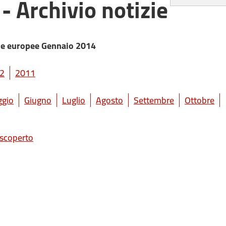
- Archivio notizie
che europee Gennaio 2014
2
2011
gio
Giugno
Luglio
Agosto
Settembre
Ottobre
 scoperto