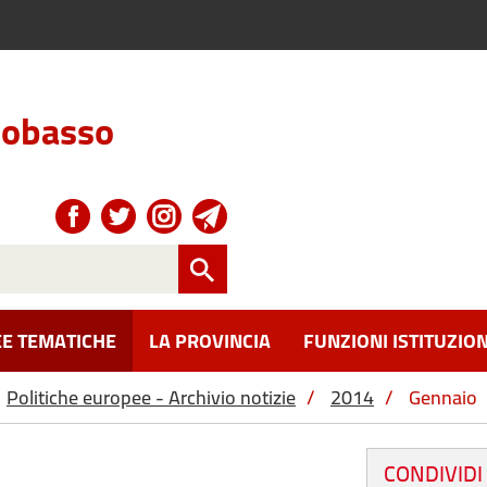
obasso
E TEMATICHE
LA PROVINCIA
FUNZIONI ISTITUZION
Politiche europee - Archivio notizie
/
2014
/
Gennaio
CONDIVIDI