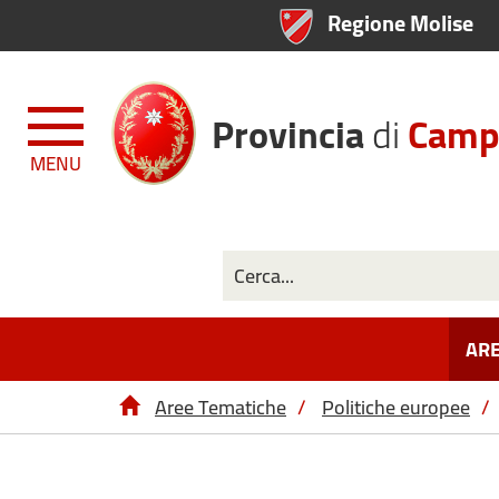
Regione Molise
Provincia
di
Camp
MENU
ARE
Aree Tematiche
/
Politiche europee
/