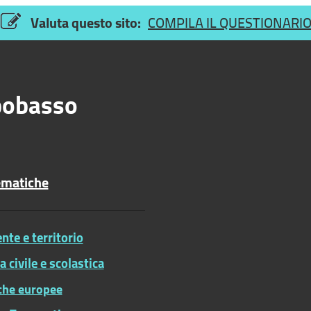
Valuta questo sito:
COMPILA IL QUESTIONARI
obasso
ematiche
te e territorio
ia civile e scolastica
iche europee