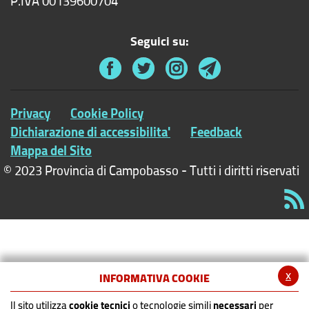
P.IVA 00139600704
Seguici su:
Privacy
Cookie Policy
Dichiarazione di accessibilita'
Feedback
Mappa del Sito
© 2023 Provincia di Campobasso - Tutti i diritti riservati
x
INFORMATIVA COOKIE
Il sito utilizza
cookie tecnici
o tecnologie simili
necessari
per