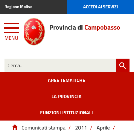
ACCEDI AI SERVIZI
Regione Molise
Provincia
di
Campobasso
MENU
AREE TEMATICHE
LA PROVINCIA
FUNZIONI ISTITUZIONALI
Comunicati stampa
/
2011
/
Aprile
/