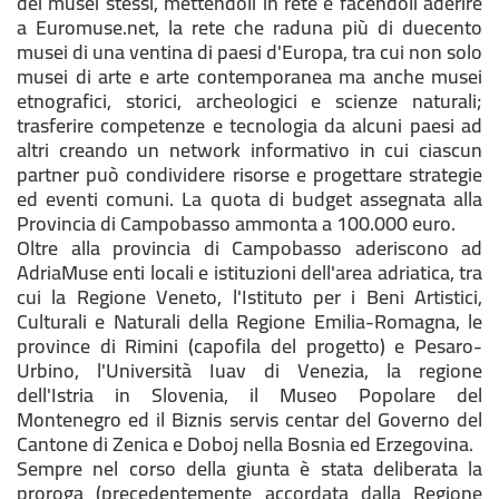
dei musei stessi, mettendoli in rete e facendoli aderire
a Euromuse.net, la rete che raduna più di duecento
musei di una ventina di paesi d'Europa, tra cui non solo
musei di arte e arte contemporanea ma anche musei
etnografici, storici, archeologici e scienze naturali;
trasferire competenze e tecnologia da alcuni paesi ad
altri creando un network informativo in cui ciascun
partner può condividere risorse e progettare strategie
ed eventi comuni. La quota di budget assegnata alla
Provincia di Campobasso ammonta a 100.000 euro.
Oltre alla provincia di Campobasso aderiscono ad
AdriaMuse enti locali e istituzioni dell'area adriatica, tra
cui la Regione Veneto, l'Istituto per i Beni Artistici,
Culturali e Naturali della Regione Emilia-Romagna, le
province di Rimini (capofila del progetto) e Pesaro-
Urbino, l'Università Iuav di Venezia, la regione
dell'Istria in Slovenia, il Museo Popolare del
Montenegro ed il Biznis servis centar del Governo del
Cantone di Zenica e Doboj nella Bosnia ed Erzegovina.
Sempre nel corso della giunta è stata deliberata la
proroga (precedentemente accordata dalla Regione