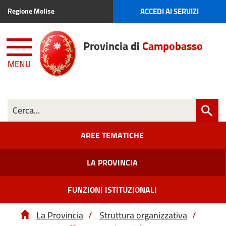
ACCEDI AI SERVIZI
Regione Molise
Provincia
di
Campobasso
MENU
AREE TEMATICHE
LA PROVINCIA
FUNZIONI ISTITUZIONALI
La Provincia
/
Struttura organizzativa
/