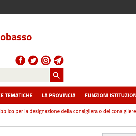
obasso
E TEMATICHE
LA PROVINCIA
FUNZIONI ISTITUZION
blico per la designazione della consigliera o del consiglier