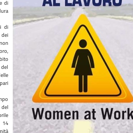
e di
dura
i di
 dei
 non
oro,
bito
 del
elle
pari
ampo
 del
rile
. 14
mità