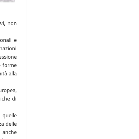
ivi, non
ionali e
nazioni
essione
le forme
ità alla
europea,
iche di
e quelle
za delle
, anche