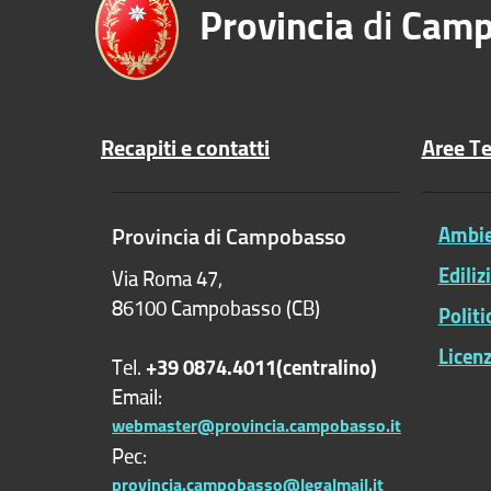
Provincia
di
Camp
Recapiti e contatti
Aree T
Provincia di Campobasso
Ambien
Ediliz
Via Roma 47,
86100 Campobasso (CB)
Polit
Licenz
Tel.
+39 0874.4011(centralino)
Email:
webmaster@provincia.campobasso.it
Pec:
provincia.campobasso@legalmail.it