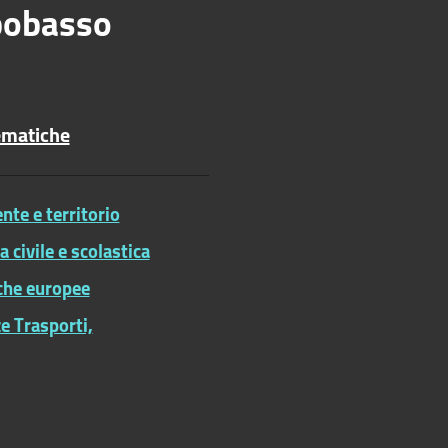
obasso
ematiche
te e territorio
ia civile e scolastica
iche europee
e Trasporti,