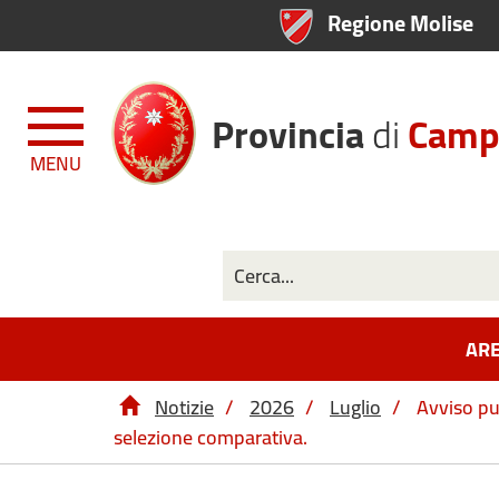
Regione Molise
Provincia
di
Camp
MENU
ARE
Notizie
/
2026
/
Luglio
/
Avviso pub
selezione comparativa.