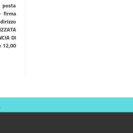
i posta
– firma
dirizzo
IZZATA
CIA DI
e 12,00
O