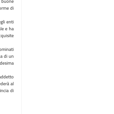
i buone
forme di
gli enti
ale e ha
quisite
nominati
na di un
medesima
 addetto
derà al
incia di