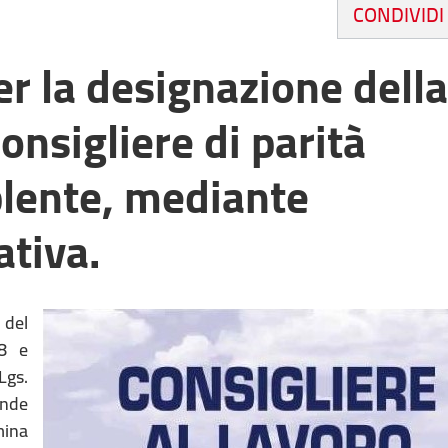
CONDIVIDI
er la designazione della
consigliere di parità
plente, mediante
tiva.
 del
98 e
Lgs.
ende
mina