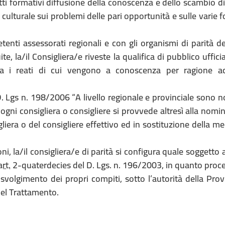
tti formativi diffusione della conoscenza e dello scambio d
 culturale sui problemi delle pari opportunità e sulle varie 
nti assessorati regionali e con gli organismi di parità de
uite, la/il Consigliera/e riveste la qualifica di pubblico uffici
iaria i reati di cui vengono a conoscenza per ragione ac
D. Lgs n. 198/2006 “A livello regionale e provinciale sono 
 ogni consigliera o consigliere si provvede altresì alla nomi
iera o del consigliere effettivo ed in sostituzione della 
ni, la/il consigliera/e di parità si configura quale soggetto
art.
2-quaterdecies del D. Lgs. n. 196/2003, in quanto proce
svolgimento dei propri compiti, sotto l’autorità della Prov
del Trattamento.