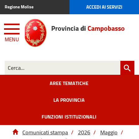
ACCEDI AI SERVIZI
Regione Molise
Provincia
di
Campobasso
MENU
AREE TEMATICHE
LA PROVINCIA
FUNZIONI ISTITUZIONALI
Comunicati stampa
/
2026
/
Maggio
/