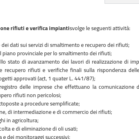
one rifiuti e verifica impianti
svolge le seguenti attività:
 dei dati sui servizi di smaltimento e recupero dei rifiuti;
 piano provinciale per lo smaltimento dei rifiuti;
llo stato di avanzamento dei lavori di realizzazione di imp
 recupero rifiuti e verifiche finali sulla rispondenza dell
ogetti approvati (
art.
1 quater L. 441/87);
registro delle imprese che effettuano la comunicazione di
upero rifiuti non pericolosi;
 sottoposte a procedure semplificate;
tione, di intermediazione e di commercio dei rifiuti;
ghi in agricoltura;
ccolta e di eliminazione di oli usati;
ica e dei monitoraggi successivi;