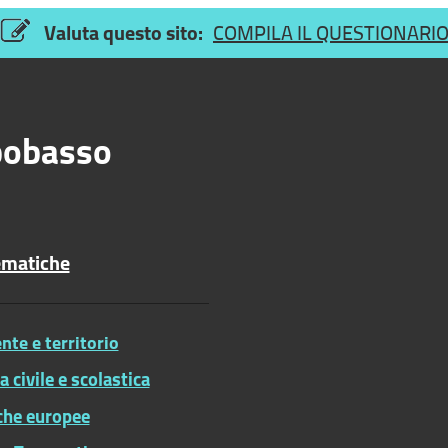
Valuta questo sito:
COMPILA IL QUESTIONARI
obasso
ematiche
te e territorio
ia civile e scolastica
iche europee