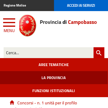
ACCEDI AI SERVIZI
Regione Molise
Provincia
di
Campobasso
MENU
AREE TEMATICHE
LA PROVINCIA
FUNZIONI ISTITUZIONALI
Concorsi - n. 1 unità per il profilo