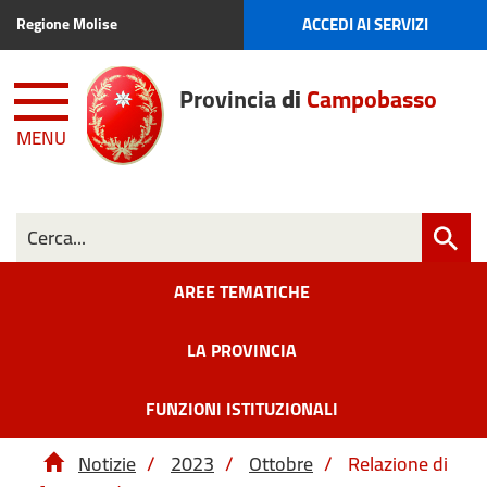
ACCEDI AI SERVIZI
Regione Molise
Provincia
di
Campobasso
MENU
AREE TEMATICHE
LA PROVINCIA
FUNZIONI ISTITUZIONALI
Notizie
/
2023
/
Ottobre
/
Relazione di