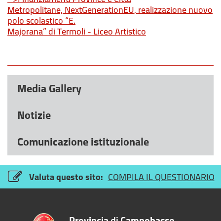
Metropolitane,
NextGenerationEU, r
ealizzazione nuovo
polo scolastico “E.
Majorana” di Termoli - Liceo Artistico
Media Gallery
Notizie
Comunicazione istituzionale
Valuta questo sito:
COMPILA IL QUESTIONARIO
Provincia
di
Campobasso