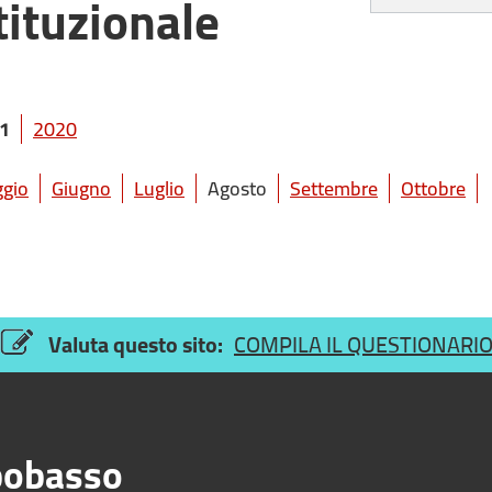
ituzionale
1
2020
gio
Giugno
Luglio
Agosto
Settembre
Ottobre
Valuta questo sito:
COMPILA IL QUESTIONARI
obasso