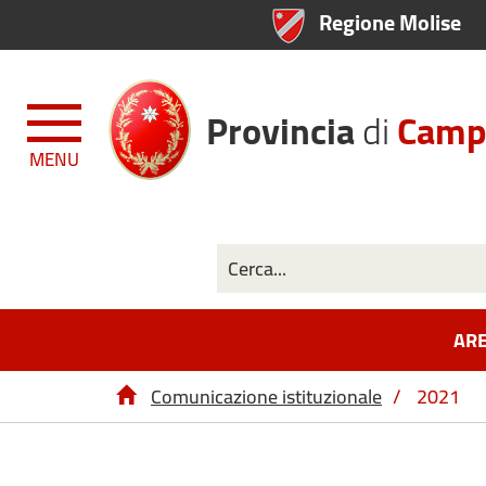
Regione Molise
Provincia
di
Camp
MENU
ARE
Comunicazione istituzionale
/
2021