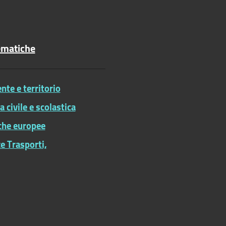
ematiche
te e territorio
ia civile e scolastica
iche europee
e Trasporti,