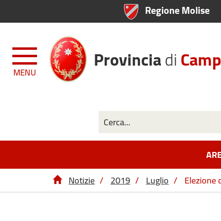
Regione Molise
Provincia
di
Camp
MENU
ARE
Notizie
/
2019
/
Luglio
/
Elezione 