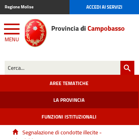
ACCEDI AI SERVIZI
Regione Molise
Provincia
di
Campobasso
MENU
AREE TEMATICHE
LA PROVINCIA
FUNZIONI ISTITUZIONALI
Segnalazione di condotte illecite -