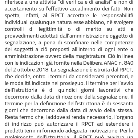
riferisce a una attività “di verifica e di analisi” e non di
accertamento sull’effettivo accadimento dei fatti. Non
spetta, infatti, al RPCT accertare le responsabilità
individuali qualunque natura esse abbiano, né svolgere
controlli di legittimità o di merito su atti e
provvedimenti adottati dall’amministrazione oggetto di
segnalazione, a pena di sconfinare nelle competenze
dei soggetti a ciò preposti all’interno di ogni ente o
amministrazione ovvero della magistratura. Ciò in linea
con le indicazioni già fornite nella Delibera ANAC n. 840
del 2 ottobre 2018. La segnalazione è istruita dal RPCT,
che decide, entro i termini da considerarsi perentori, e
le modalità indicate nel prosieguo. Il termine per l’avvio
dell’istruttoria è di quindici giorni lavorativi che
decorrono dalla data di ricezione della segnalazione. Il
termine per la definizione dell’istruttoria è di sessanta
giorni che decorrono dalla data di avvio della stessa.
Resta fermo che, laddove si renda necessario, l’organo
di indirizzo può autorizzare il RPCT ad estendere i
predetti termini fornendo adeguata motivazione. Per lo
svolgimento dell’istruttoria, il RPCT può avviare un