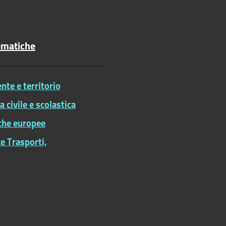
ematiche
te e territorio
ia civile e scolastica
iche europee
e Trasporti,