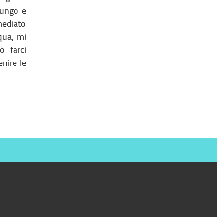
lungo e
mmediato
qua, mi
ò farci
enire le
O