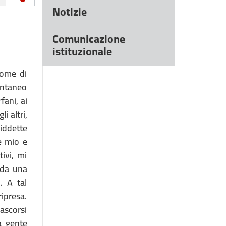
Notizie
Comunicazione
istituzionale
come di
ontaneo
fani, ai
i altri,
iddette
me mio e
ivi, mi
 da una
. A tal
ripresa.
rascorsi
a gente