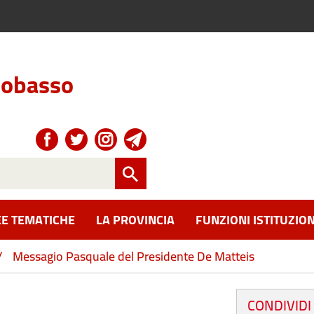
obasso
E TEMATICHE
LA PROVINCIA
FUNZIONI ISTITUZION
/
Messagio Pasquale del Presidente De Matteis
CONDIVIDI