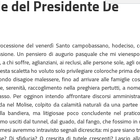
e del Presidente De
a processione del venerdì Santo campobassano, hodeciso, 
lessione. Un pensiero di augurio pasquale che mi vienesp
a chi soffre, aglianziani, ai reclusi, alle persone sole, agli or
esta scaletta ho voluto solo privilegiare coloroche prima degl
ndo disagioe malessere, fino ad arrivare alle famiglie cos
ce, serenità, raccoglimento nella preghiera pertutti, a no
sso. Per ogginon intendo affrontare discorsi amministrat
da nel Molise, colpito da calamità naturali da una partee
lla bandiera, ma litigiosae poco concludente nel pratico
mo usciti dal tunnel, dal guado, dal fango, che fossimo in 
i mesi avremmo intravisto segnali dicrescita: mi pare siano t
se? Di sfiducia? O crescita di tutele crescenti? Lascio all