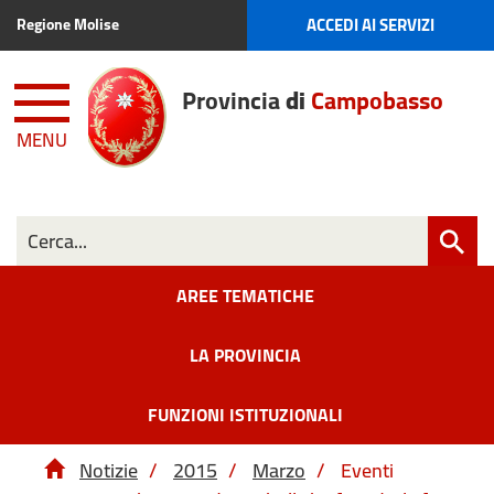
ACCEDI AI SERVIZI
Regione Molise
Provincia
di
Campobasso
MENU
AREE TEMATICHE
LA PROVINCIA
FUNZIONI ISTITUZIONALI
Notizie
/
2015
/
Marzo
/
Eventi