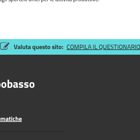
Valuta questo sito:
COMPILA IL QUESTIONARI
obasso
ematiche