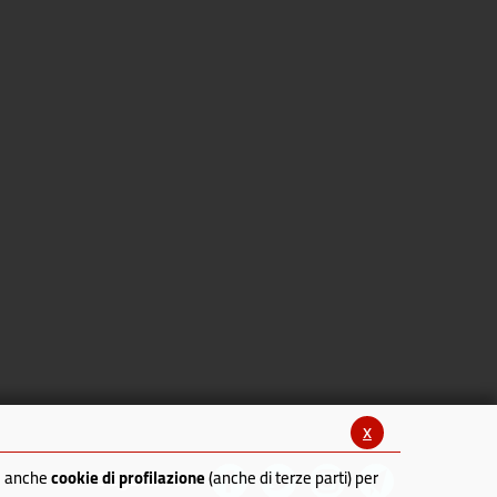
x
Seguici su:
re anche
cookie di profilazione
(anche di terze parti) per