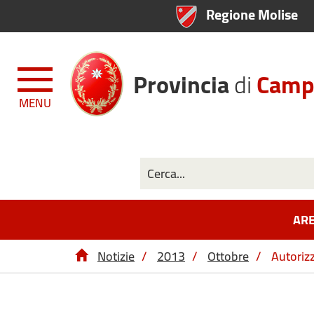
Regione Molise
Provincia
di
Camp
MENU
ARE
Notizie
/
2013
/
Ottobre
/
Autoriz