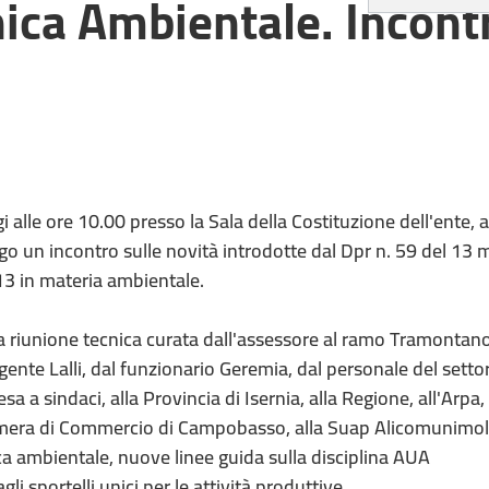
ica Ambientale. Incont
i alle ore 10.00 presso la Sala della Costituzione dell'ente, 
go un incontro sulle novità introdotte dal Dpr n. 59 del 13 
3 in materia ambientale.
 riunione tecnica curata dall'assessore al ramo Tramontano
igente Lalli, dal funzionario Geremia, dal personale del setto
esa a sindaci, alla Provincia di Isernia, alla Regione, all'Arpa, 
era di Commercio di Campobasso, alla Suap Alicomunimoli
ica ambientale, nuove linee guida sulla disciplina AUA
i sportelli unici per le attività produttive.