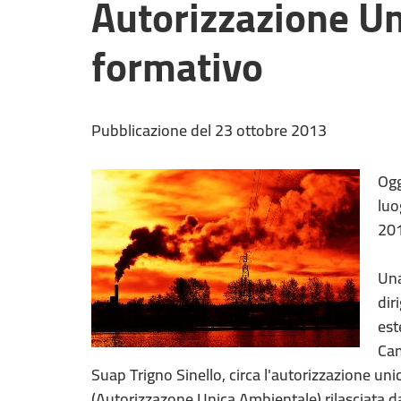
Autorizzazione Un
formativo
Pubblicazione del 23 ottobre 2013
Ogg
luo
201
Una
dir
est
Cam
Suap Trigno Sinello, circa l'autorizzazione un
(Autorizzazone Unica Ambientale) rilasciata dagl