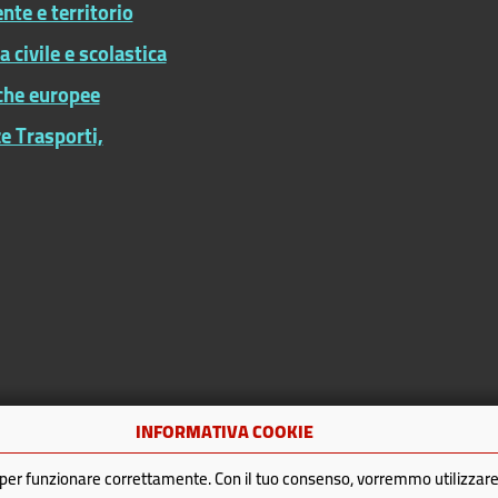
te e territorio
ia civile e scolastica
iche europee
e Trasporti,
INFORMATIVA COOKIE
per funzionare correttamente. Con il tuo consenso, vorremmo utilizza