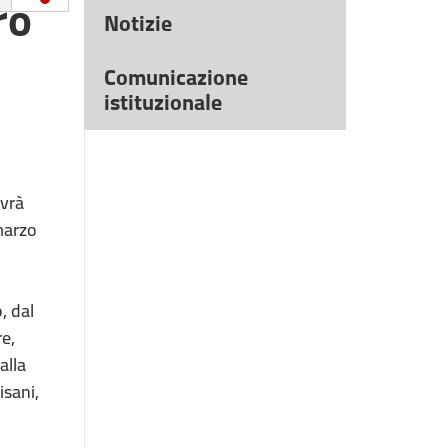
ro
Notizie
Comunicazione
istituzionale
avrà
marzo
, dal
re,
alla
sani,